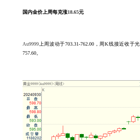
国内金价上周每克涨
18.65
元
Au9999
上周波动于
703.31-762.00
，周
K
线接近收于光
757.60
。