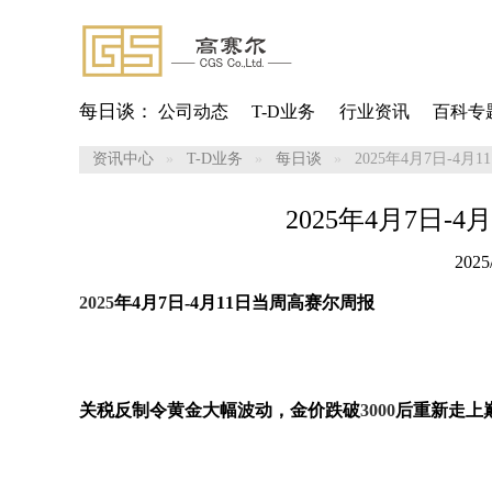
每日谈：
公司动态
T-D业务
行业资讯
百科专
资讯中心
T-D业务
每日谈
2025年4月7日-4
2025年4月7日-
2025/
2025
年
4
月
7
日
-4
月
11
日当周高赛尔周报
关税反制令黄金大幅波动，金价跌破
3000
后重新走上