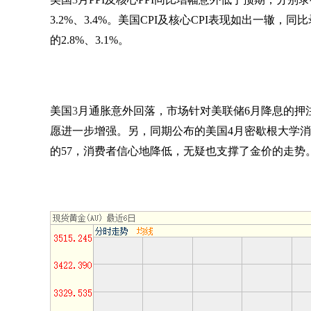
3.2%
、
3.4%
。美国
CPI
及核心
CPI
表现如出一辙，同比
的
2.8%
、
3.1%
。
美国
3
月通胀意外回落，市场针对美联储
6
月降息的押
愿进一步增强。另，同期公布的美国
4
月密歇根大学消
的
57
，消费者信心地降低，无疑也支撑了金价的走势