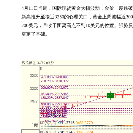
4
月
11
日当周，国际现货黄金大幅波动，金价一度跌破
新高推升至接近
3250
的心理关口，黄金上周波幅近
300
200
美元，且收于距离高点不到
10
美元的位置。强势反
奠定了基础。