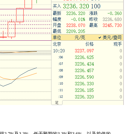
得
2.7%
及
3.3%
，低于预期的
3.3%
和
3.6%
，以及前值的