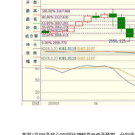
美国
3
月
PPI
及核心
PPI
同比增幅意外低于预期，分别录