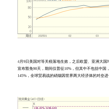
4
月
9
日美国对等关税落地生效，之后欧盟、亚洲大国
宣布豁免
90
天，期间仅普征
10%
，但其中不包括中国
145%
，全球贸易战的硝烟因世界两大经济体的对垒进