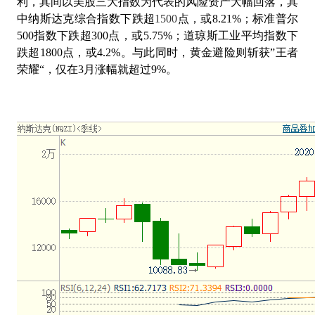
利，其间以美股三大指数为代表的风险资产大幅回落，其
中纳斯达克综合指数下跌超
1500
点，或
8.21%
；标准普尔
500
指数下跌超
300
点，或
5.75%
；道琼斯工业平均指数下
跌超
1800
点，或
4.2%
。与此同时，
黄金避险则斩获
”
王者
荣耀
“
，仅在
3
月涨幅就超过
9%
。