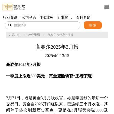
行业资讯：
公司动态
T-D业务
行业资讯
百科专题
搜 索
资讯中心
行业资讯
高赛尔2025年3月报
高赛尔2025年3月报
2025/4/1 13:15
高赛尔
2025
年
3
月报
一季度上涨近
500
美元，黄金避险斩获
“
王者荣耀
”
3
月
31
日，既是黄金
3
月月线收官，亦是季度线的最后一个
交易日。黄金自
2025
开门红以来，已连续三个月收涨，其
间除了多次刷新历史高点，更是在
3
月强势突破
3000
及