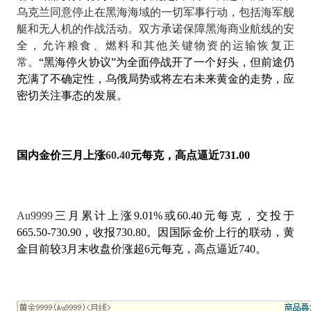
乌克兰同意停止在黑海海域的一切军事行动，包括海军舰
艇和无人机的作战活动。双方承诺保障黑海商业航线的安
全，允许粮食、燃料和其他关键物资的运输恢复正
常。
“
黑海停火协议
”为全面停战开了一个好头，但前途仍
充满了不确定性，乌俄局势或将左右未来黄金的走势，应
密切关注事态的发展。
国内金价三月上涨
60.40
元每克，高点逼近
731.00
Au9999
三月累计上涨
9.01%
或
60.40
元每克，交投于
665.50-730.90
，收报
730.80
。因国际金价上行的联动，黄
金目前较
3
月末收盘价涨超
6
元每克，高点逼近
740
。