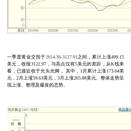
一季度黄金交投于
2614.36-3127.91
之间，累计上涨
499.15
美元，收报
3122.97
，与高点仅有
5
美元的差距，从
K
线来
看，已接近收于光头光脚 。其中，
1
月累计上涨
173.64
美
元，
2
月上涨
59.63
美元，
3
月上涨
265.88
美元。整体走势呈
现上涨、整理及爆发的态势。