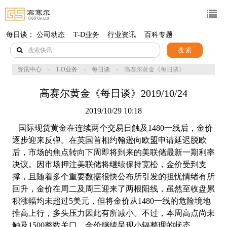
每日谈：
公司动态
T-D业务
行业资讯
百科专题
搜 索
资讯中心
T-D业务
每日谈
高赛尔黄金《每日谈》
2019/10/24
高赛尔黄金《每日谈》2019/10/24
2019/10/29 10:18
国际现货黄金在连续两个交易日触及1480一线后，金价
逐步迎来反弹。在英国首相约翰逊向欧盟申请延迟脱欧
后，市场的焦点转向下周即将到来的美联储最新一期利率
决议。因市场押注美联储将继续保持宽松，金价受到支
撑，且随着多个重要数据很快公布所引发的担忧情绪有所
回升，金价在周二及周三迎来了两根阳线，虽然至收盘累
积涨幅均未超过5美元，但将金价从1480一线的危险境地
推高上行，多头压力因此有所减小。不过，本周高点尚未
触及1500整数关口，金价继续呈现小辐整理的状态。