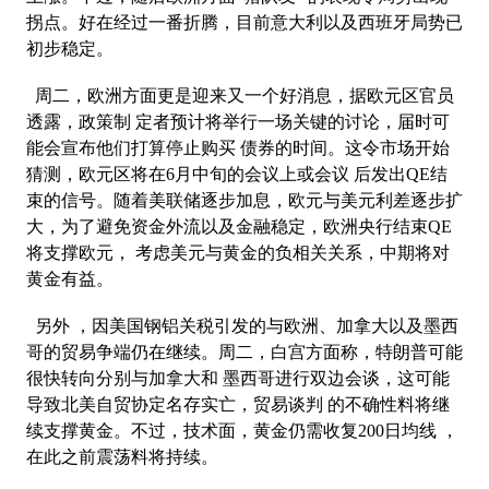
拐点。好在经过一番折腾，目前意大利以及西班牙局势已
初步稳定。
周二，欧洲方面更是迎来又一个好消息，据欧元区官员
透露，政策制 定者预计将举行一场关键的讨论，届时可
能会宣布他们打算停止购买 债券的时间。这令市场开始
猜测，欧元区将在6月中旬的会议上或会议 后发出QE结
束的信号。随着美联储逐步加息，欧元与美元利差逐步扩
大，为了避免资金外流以及金融稳定，欧洲央行结束QE
将支撑欧元， 考虑美元与黄金的负相关关系，中期将对
黄金有益。
另外 ，因美国钢铝关税引发的与欧洲、加拿大以及墨西
哥的贸易争端仍在继续。周二，白宫方面称，特朗普可能
很快转向分别与加拿大和 墨西哥进行双边会谈，这可能
导致北美自贸协定名存实亡，贸易谈判 的不确性料将继
续支撑黄金。不过，技术面，黄金仍需收复200日均线 ，
在此之前震荡料将持续。