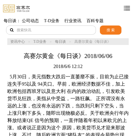
每日谈：
公司动态
T-D业务
行业资讯
百科专题
搜 索
资讯中心
T-D业务
每日谈
高赛尔黄金《每日谈》
2018/06/06
高赛尔黄金《每日谈》2018/06/06
2018/6/6 12:12
5月30日，美元指数大跌后一直萎靡不振，目前为止已接
连失手95以及 94关口。早前，欧洲经济数据不佳，加上
欧洲包括西班牙以及意大利 在内的政治动乱，引发欧美
货币兑狂跌，美指从中受益，一路狂飙。 正所谓没有永
远的上涨，也没有永远的下跌，当跌到只剩下空头，当
上涨只剩下多头，随即出现物极必反。关于欧洲央行年内
释放结束QE 信号的预期，一直伴随着年初以来欧元的上
涨。或者说正是因为这个 原因，欧美货币兑才迎来那波
上涨。不过，随后欧洲方面“猪队友” 的表现令局势出现