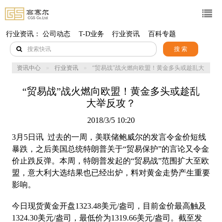
行业资讯：
公司动态
T-D业务
行业资讯
百科专题
搜 索
资讯中心
行业资讯
“贸易战”战火燃向欧盟！黄金多头或趁乱大
举反攻？
“贸易战”战火燃向欧盟！黄金多头或趁乱
大举反攻？
2018/3/5 10:20
3月5日讯 过去的一周，美联储鲍威尔的发言令金价短线
暴跌，之后美国总统特朗普关于“贸易保护”的言论又令金
价止跌反弹。本周，特朗普发起的“贸易战”范围扩大至欧
盟，意大利大选结果也已经出炉，料对黄金走势产生重要
影响。
今日
现货黄金
开盘1323.48美元/盎司，目前金价最高触及
1324.30美元/盎司，最低价为1319.66美元/盎司。截至发