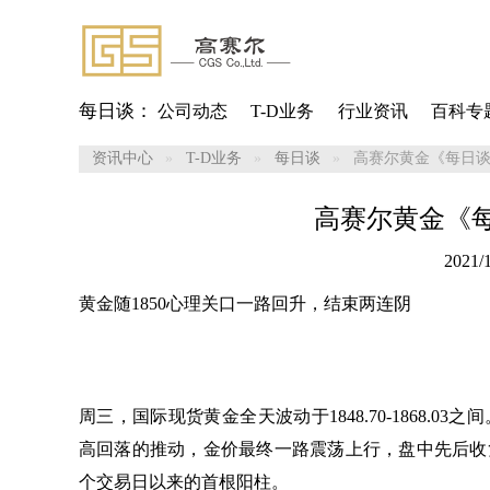
每日谈：
公司动态
T-D业务
行业资讯
百科专
资讯中心
T-D业务
每日谈
高赛尔黄金《每日谈》20
高赛尔黄金《每日谈
2021/1
黄金随
1850心理关口一路回升，结束两连阴
周三，国际现货黄金全天波动于
1848.70-1868
高回落的推动，金价最终一路震荡上行，盘中先后收复1
个交易日以来的首根阳柱。